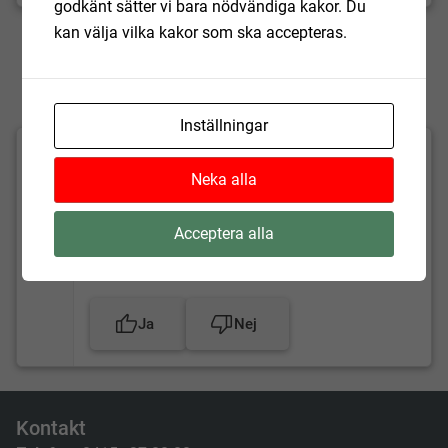
godkänt sätter vi bara nödvändiga kakor. Du
kan välja vilka kakor som ska accepteras.
Inställningar
Fick du hjälp av informationen på
Neka alla
sidan?
Vi läser allt och tar till oss synpunkter. Om du
Acceptera alla
vill komma i kontakt med Hörby kommun kan
du vända dig till vår växel.
Ja
Nej
Kontakt