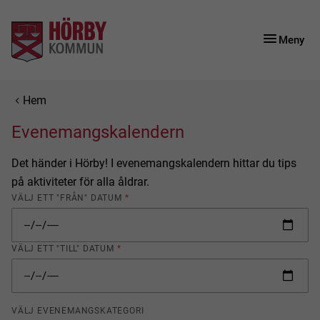
Gå till innehåll
Gå till huvudmeny
Meny
Du är här:
Hem
Evenemangskalendern
Det händer i Hörby! I evenemangskalendern hittar du tips
på aktiviteter för alla åldrar.
VÄLJ ETT "FRÅN" DATUM
*
VÄLJ ETT "TILL" DATUM
*
VÄLJ EVENEMANGSKATEGORI