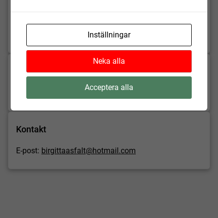
Önneköp
242 98 Hörby
Inställningar
Visa på karta
Neka alla
Arrangör
Acceptera alla
Byaföreningen i Önneköp
Kontakt
E-post:
birgittaasfalt@hotmail.com