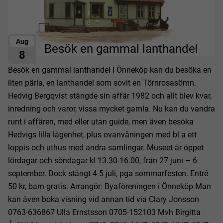
Aug
Besök en gammal lanthandel
8
Besök en gammal lanthandel I Önneköp kan du besöka en
liten pärla, en lanthandel som sovit en Törnrosasömn.
Hedvig Bergqvist stängde sin affär 1982 och allt blev kvar,
inredning och varor, vissa mycket gamla. Nu kan du vandra
runt i affären, med eller utan guide, men även besöka
Hedvigs lilla lägenhet, plus ovanvåningen med bl a ett
loppis och uthus med andra samlingar. Museet är öppet
lördagar och söndagar kl 13.30-16.00, från 27 juni – 6
september. Dock stängt 4-5 juli, pga sommarfesten. Entré
50 kr, barn gratis. Arrangör: Byaföreningen i Önneköp Man
kan även boka visning vid annan tid via Clary Jonsson
0763-636867 Ulla Ernstsson 0705-152103 Mvh Birgitta