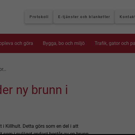
Protokoll
E-tjänster och blanketter
Kontak
ppleva och göra
Bygga, bo och miljö
Trafik, gator och p
br…
er ny brunn i
i Killhult. Detta görs som en del i att
t som i nuläget endast består av en brunn.