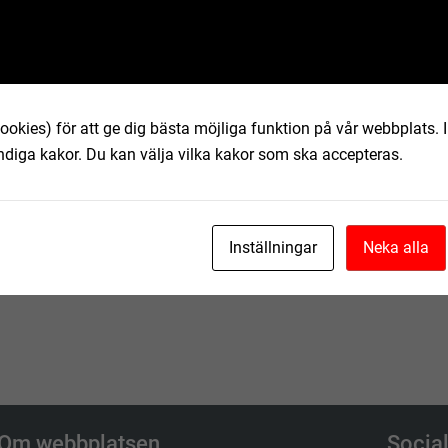
 av vattenverket i Killhult på fastigheten
skaper och ska undersökas vidare med en
tt tillräckligt uttag kan göras samt för att
ookies) för att ge dig bästa möjliga funktion på vår webbplats.
ndiga kakor. Du kan välja vilka kakor som ska accepteras.
ka 15 under 2026. Längden på
rlängas vis behov.
Inställningar
Neka alla
alt. på e-post,
Om webbplatsen
Socia