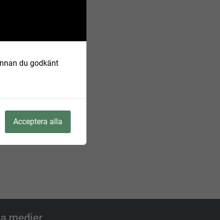
 Innan du godkänt
Acceptera alla
la medier