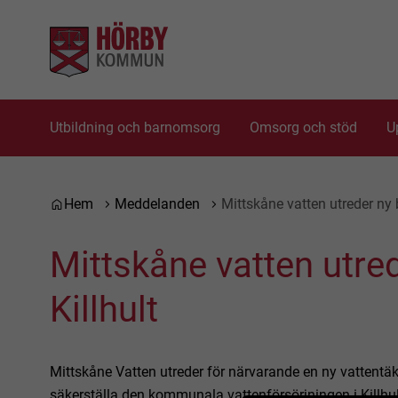
Gå till innehåll
Gå till huvudmeny
Utbildning och barnomsorg
Omsorg och stöd
U
Du är här:
Hem
Meddelanden
Mittskåne vatten utreder ny 
Mittskåne vatten utred
Killhult
Mittskåne Vatten utreder för närvarande en ny vattentäkt 
säkerställa den kommunala vattenförsörjningen i Killhul