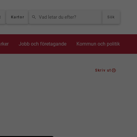
VAD LETAR DU EFTER?
t
Kartor
Sök
arker
Jobb och företagande
Kommun och politik
Skriv ut