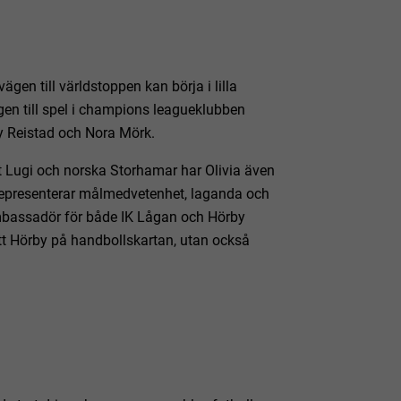
ägen till världstoppen kan börja i lilla
ägen till spel i champions leagueklubben
y Reistad och Nora Mörk.
 Lugi och norska Storhamar har Olivia även
n representerar målmedvetenhet, laganda och
ambassadör för både IK Lågan och Hörby
t Hörby på handbollskartan, utan också