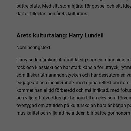
bättre plats. Med sitt stora hjärta för gospel och sitt i
därför tilldelas hon årets kulturpris.
Årets kulturtalang:
Harry Lundell
Nomineringstext:
Harry sedan årskurs 4 utmärkt sig som en mångsidig mus
rock och klassiskt och har stark känsla för uttryck, ryt
som älskar utmanande stycken och har dessutom en varm
engagerad och inspirerande, med djupa reflektioner om 
kommer han alltid förberedd och målinriktad, med fokus
och vilja att utvecklas gör honom till en elev som förvand
övertygad om att tiden på kulturskolan bara är början
musikalitet och vilja att hela tiden blir bättre gör honom t