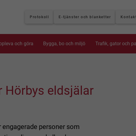
Protokoll
E-tjänster och blanketter
Kontak
ppleva och göra
Bygga, bo och miljö
Trafik, gator och p
r Hörbys eldsjälar
 engagerade personer som