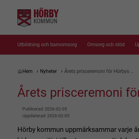
Gå till innehåll
Gå till huvudmeny
Utbildning och barnomsorg
Omsorg och stöd
U
Du är här:
Hem
Nyheter
Årets prisceremoni för Hörbys …
Årets prisceremoni fö
Publicerad:
2026-02-05
Uppdaterad:
2026-02-05
Hörby kommun uppmärksammar varje år