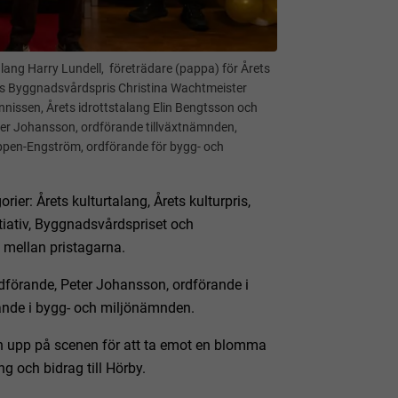
alang Harry Lundell, företrädare (pappa) för Årets
rets Byggnadsvårdspris Christina Wachtmeister
ünnissen, Årets idrottstalang Elin Bengtsson och
ter Johansson, ordförande tillväxtnämnden,
pen-Engström, ordförande för bygg- och
rier: Årets kulturtalang, Årets kulturpris,
nitiativ, Byggnadsvårdspriset och
 mellan pristagarna.
förande, Peter Johansson, ordförande i
ande i bygg- och miljönämnden.
n upp på scenen för att ta emot en blomma
g och bidrag till Hörby.