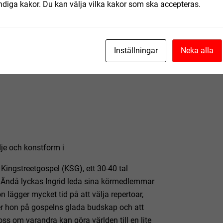
ndiga kakor. Du kan välja vilka kakor som ska accepteras.
Inställningar
Neka alla
dje och konstform i
Kingstreetgospel (KSG), ett 30-40 tal
 Ändå lyckas Ingrid leda sina körmedlemmar
n lägger mycket tid på att välja repertoar,
cker hon på gospelns glada budskap och att
oss om varandra kan göra världen till en lite