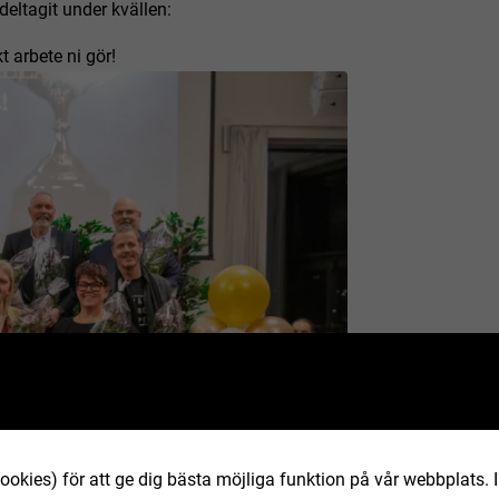
eltagit under kvällen:
t arbete ni gör!
ookies) för att ge dig bästa möjliga funktion på vår webbplats.