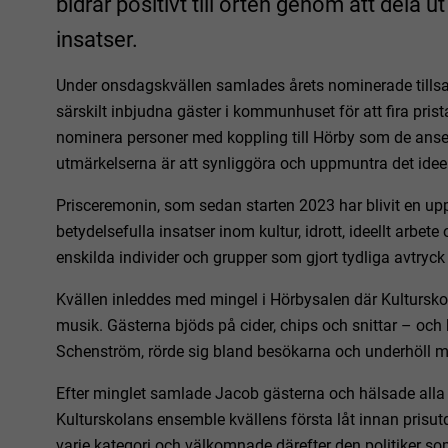
bidrar positivt till orten genom att dela u
insatser.
Under onsdagskvällen samlades årets nominerade tills
särskilt inbjudna gäster i kommunhuset för att fira pri
nominera personer med koppling till Hörby som de anser
utmärkelserna är att synliggöra och uppmuntra det i
Prisceremonin, som sedan starten 2023 har blivit en u
betydelsefulla insatser inom kultur, idrott, ideellt arbete 
enskilda individer och grupper som gjort tydliga avtryck 
Kvällen inleddes med mingel i Hörbysalen där Kultursk
musik. Gästerna bjöds på cider, chips och snittar – och
Schenström, rörde sig bland besökarna och underhöll 
Efter minglet samlade Jacob gästerna och hälsade alla
Kulturskolans ensemble kvällens första låt innan prisu
varje kategori och välkomnade därefter den politiker som