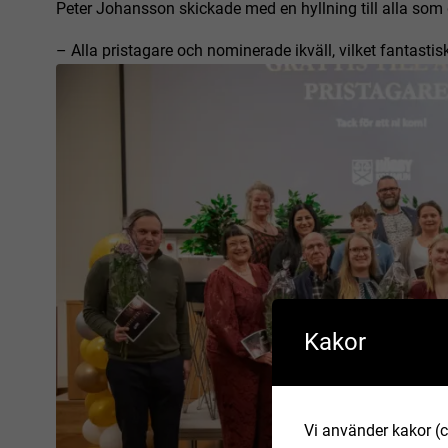
Peter Johansson skickade med en hyllning till alla som d
– Alla pristagare och nominerade ikväll, vilket fantastisk
Kakor
Vi använder kakor (c