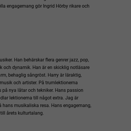
deella engagemang gör Ingrid Hörby rikare och
iker. Han behärskar flera genrer jazz, pop,
mik och dynamik. Han är en skicklig notläsare
, behaglig sångröst. Harry är läraktig,
musik och artister. På trumlektionerna
 på nya låtar och tekniker. Hans passion
lar lektionerna till något extra. Jag är
 på hans musikaliska resa. Hans engagemang,
ill årets kulturtalang.