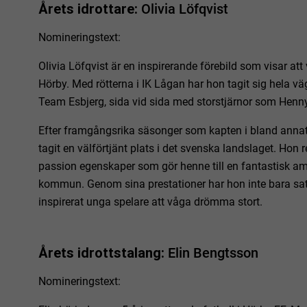
Årets idrottare:
Olivia Löfqvist
Nomineringstext:
Olivia Löfqvist är en inspirerande förebild som visar att v
Hörby. Med rötterna i IK Lågan har hon tagit sig hela v
Team Esbjerg, sida vid sida med storstjärnor som Henn
Efter framgångsrika säsonger som kapten i bland annat
tagit en välförtjänt plats i det svenska landslaget. Ho
passion egenskaper som gör henne till en fantastisk 
kommun. Genom sina prestationer har hon inte bara sat
inspirerat unga spelare att våga drömma stort.
Årets idrottstalang:
Elin Bengtsson
Nomineringstext: