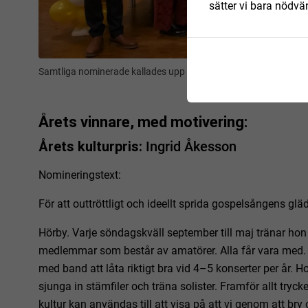
sätter vi bara nödvä
Samtliga nominerade kallades upp på scenen för att hyllas.
Årets vinnare, med motivering:
Årets kulturpris:
Ingrid Åkesson
Nomineringstext:
För att outtröttligt och ideellt sprida gospelsångens glä
Hörby. Varje söndagskväll september till maj tränar hon 
medlemmar som består av amatörer. Alla får vara med.
med band att låta riktigt bra vid 4–5 konserter per år. Ho
sjunga in stämfiler och träna solister. Framför allt try
kultur kan användas till att visa på att vi genom att bry 