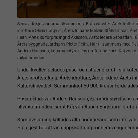
Sex av de sju vinnarna tillsammans. Från vänster: Årets kulturt
idrottare Olivia Löfqvist, Årets Initiativ Melwin Stålhammar, Å
Feith, Årets kulturpris Ingrid Åkesson, Årets ledare Sebastian T
Årets byggnadsvårdspris Pieter Feith. Här tillsammans med Pe
Anders Hansson, kommunstyrelsens ordförande och Kaj von Ap
miljönämnden.
Under kvällen delades priser och stipendier ut i sju katego
Årets idrottstalang, Årets idrottare, Årets ledare, Årets i
Kulturstipendiet. Sammanlagt 50 000 kronor fördelades
Prisutdelare var Anders Hansson, kommunstyrelsens ord
tillväxtnämnden, samt Kaj von Appen-Engström, ordför
Som avslutning kallades alla nominerade som inte van
– en gest för att visa uppskattning för deras engageman