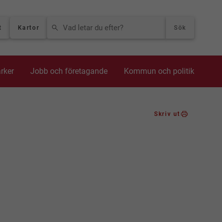
VAD LETAR DU EFTER?
t
Kartor
Sök
arker
Jobb och företagande
Kommun och politik
Skriv ut