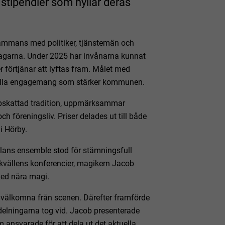
t stipendier som hyllar deras
ammans med politiker, tjänstemän och
stagarna. Under 2025 har invånarna kunnat
 förtjänar att lyftas fram. Målet med
deella engagemang som stärker kommunen.
ppskattad tradition, uppmärksammar
och föreningsliv. Priser delades ut till både
i Hörby.
olans ensemble stod för stämningsfull
 kvällens konferencier, magikern Jacob
med nära magi.
 välkomna från scenen. Därefter framförde
tdelningarna tog vid. Jacob presenterade
 ansvarade för att dela ut det aktuella