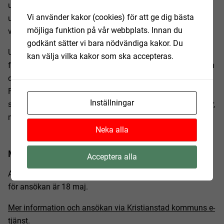
ungdomsverksamheten Youngstival och erbjuder
Vi använder kakor (cookies) för att ge dig bästa
ungdomar i sjuan och åttan att få prova på hur det är att
möjliga funktion på vår webbplats. Innan du
vara egenföretagare.
godkänt sätter vi bara nödvändiga kakor. Du
Ungdomarna får en utbildning under fyra dagar i
kan välja vilka kakor som ska accepteras.
företagande, tillgång till coachning och handledning, lunch
och fika samt ett resekort för att kunna förflytta sig.
Förutom all kunskap och verktyg som deltagarna får med
Inställningar
sig, kommer även många mjuka värden såsom nya vänner,
mod och självförtroende att följa med i ryggsäcken.
Neka alla
Mer information
Acceptera alla
Ansökan för Sommarföretag 2025 är nu öppen. Deadline
för ansökan är 18 maj.
Mer information och ansökan via Kristianstad kommuns e-
tjänst.