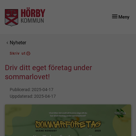
Gå till innehåll
Gå till huvudmeny
Meny
Du är här:
Nyheter
Skriv ut
Driv ditt eget företag under
sommarlovet!
Publicerad:
2025-04-17
Uppdaterad:
2025-04-17