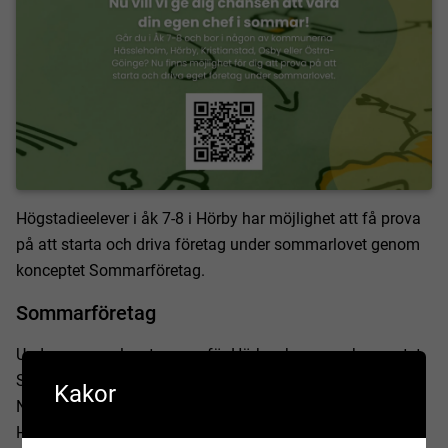
Högstadieelever i åk 7-8 i Hörby har möjlighet att få prova
på att starta och driva företag under sommarlovet genom
konceptet Sommarföretag.
Sommarföretag
Under sommarlovet genomför Hörbys kommun konceptet
Sommarföretag tillsammans med kommunerna i Skåne
Kakor
Nordost (Kristianstad, Osby, Östra Göinge och
Hässleholm). Satsningen projektleds av