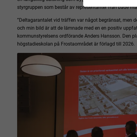
styrgruppen som består av representanter från både majo
”Deltagarantalet vid träffen var något begränsat, men 
och min bild är att de lämnade med en en positiv uppfat
kommunstyrelsens ordförande Anders Hansson. Den pla
högstadieskolan på Frostaområdet är förlagd till 2026.