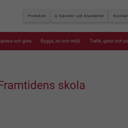
Protokoll
E-tjänster och blanketter
Kontak
ppleva och göra
Bygga, bo och miljö
Trafik, gator och p
 Framtidens skola