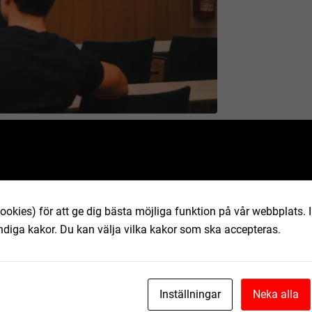
sens ordförande, presenterade projektet
å efter skolutredningen som genomfördes
olika kapacitetsutredningar och flertalet
ookies) för att ge dig bästa möjliga funktion på vår webbplats.
ndiga kakor. Du kan välja vilka kakor som ska accepteras.
 fick ställa sina frågor direkt till den
de varför man vill bygga en stor skola för
äntad befolkningstillväxt med närmare 400
etonade att projektet Framtidens skola är
Inställningar
Neka alla
rund, något som speglas i den politiska