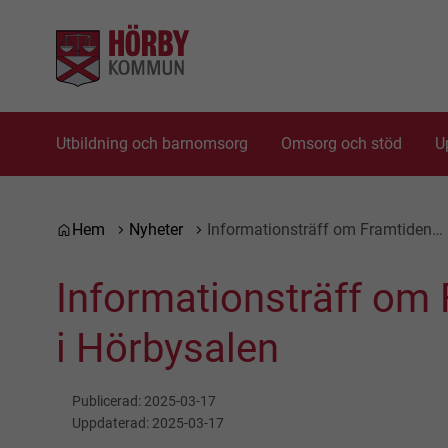
Gå till innehåll
Gå till huvudmeny
Utbildning och barnomsorg
Omsorg och stöd
U
Du är här:
Hem
Nyheter
Informationsträff om Framtiden…
Informationsträff om
i Hörbysalen
Publicerad:
2025-03-17
Uppdaterad:
2025-03-17