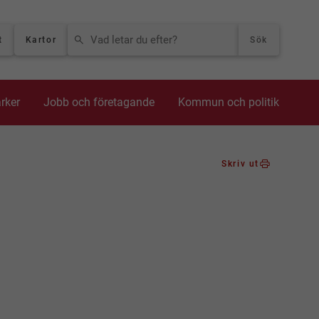
VAD LETAR DU EFTER?
t
Kartor
Sök
arker
Jobb och företagande
Kommun och politik
Skriv ut