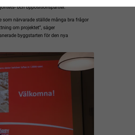
ritets- och oppositionspartier.
de som närvarade ställde många bra frågor
tning om projektet”, säger
nerade byggstarten för den nya