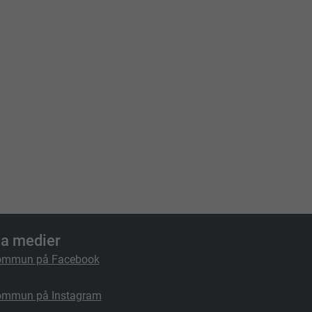
la medier
ommun på Facebook
ommun på Instagram