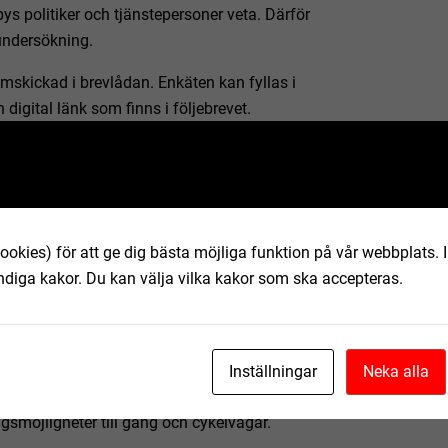
ys politiker och tjänstepersoner veta. Därför
ndersökning.
skickad i brevlådan. Enkäten kan fyllas i
digital länk som finns i följebrevet.
kningen, berättar kommunalråd Cecilia
r enkäten att ta sig tid att svar på den:
ttar sin kommun. Svaren vi får in använder vi
 bättre boende- och företagarkommun.
ookies) för att ge dig bästa möjliga funktion på vår webbplats.
vånare tre områden:
ndiga kakor. Du kan välja vilka kakor som ska accepteras.
Inställningar
Neka alla
ngsmöjligheter till gång och cykelvägar.