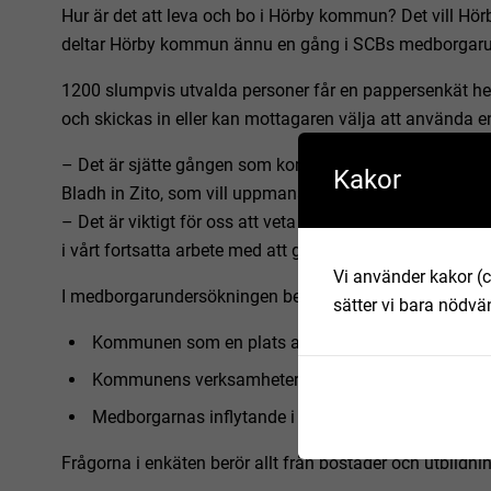
Hur är det att leva och bo i Hörby kommun? Det vill Hörb
deltar Hörby kommun ännu en gång i SCBs medborgaru
1200 slumpvis utvalda personer får en pappersenkät hem
och skickas in eller kan mottagaren välja att använda en 
– Det är sjätte gången som kommunen deltar i undersö
Kakor
Bladh in Zito, som vill uppmana kommuninvånaren som få
– Det är viktigt för oss att veta hur medborgarna uppfa
i vårt fortsatta arbete med att göra Hörby till en ännu
Vi använder kakor (c
I medborgarundersökningen betygsätter kommunens in
sätter vi bara nödvä
Kommunen som en plats att bo och leva på
Kommunens verksamheter
Medborgarnas inflytande i sin kommun
Frågorna i enkäten berör allt från bostäder och utbildni