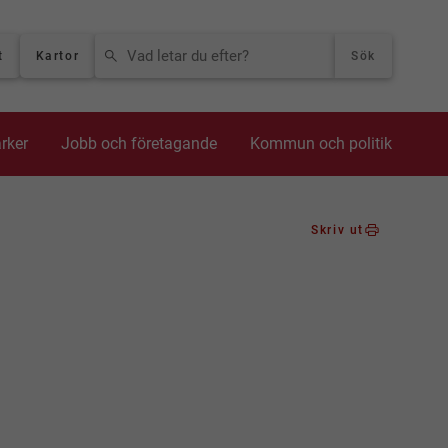
VAD LETAR DU EFTER?
t
Kartor
Sök
arker
Jobb och företagande
Kommun och politik
Skriv ut