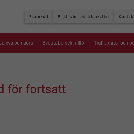
Protokoll
E-tjänster och blanketter
Kontak
ppleva och göra
Bygga, bo och miljö
Trafik, gator och p
för fortsatt