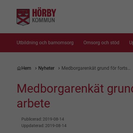
Gå till innehåll
Gå till huvudmeny
Utbildning och barnomsorg
Omsorg och stöd
U
Du är här:
Hem
Nyheter
Medborgarenkät grund för forts…
Medborgarenkät grund 
arbete
Publicerad:
2019-08-14
Uppdaterad:
2019-08-14