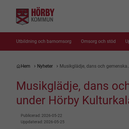
Gå till innehåll
Gå till huvudmeny
Utbildning och barnomsorg
Omsorg och stöd
U
Du är här:
Hem
Nyheter
Musikglädje, dans och gemenska
Musikglädje, dans o
under Hörby Kulturka
Publicerad:
2026-05-22
Uppdaterad:
2026-05-25