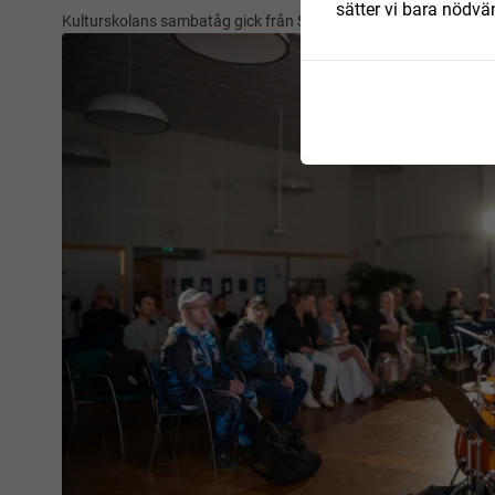
sätter vi bara nödvä
Kulturskolans sambatåg gick från Sion till Nya Torg.