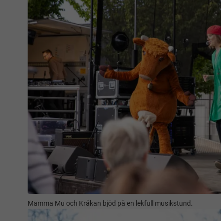
Mamma Mu och Kråkan bjöd på en lekfull musikstund.