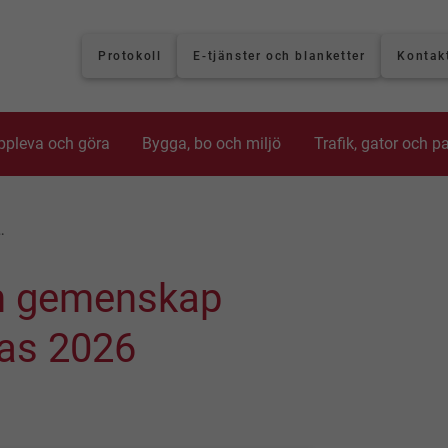
Protokoll
E-tjänster och blanketter
Kontak
ppleva och göra
Bygga, bo och miljö
Trafik, gator och p
…
ch gemenskap
las 2026