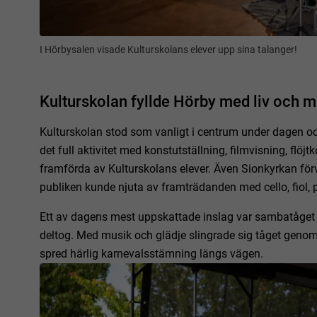
I Hörbysalen visade Kulturskolans elever upp sina talanger!
Kulturskolan fyllde Hörby med liv och m
Kulturskolan stod som vanligt i centrum under dagen o
det full aktivitet med konstutställning, filmvisning, flöjt
framförda av Kulturskolans elever. Även Sionkyrkan förv
publiken kunde njuta av framträdanden med cello, fiol, pi
Ett av dagens mest uppskattade inslag var sambatåget d
deltog. Med musik och glädje slingrade sig tåget genom
spred härlig karnevalsstämning längs vägen.