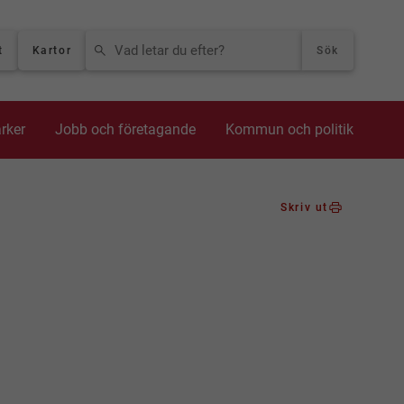
VAD LETAR DU EFTER?
t
Kartor
Sök
arker
Jobb och företagande
Kommun och politik
Skriv ut