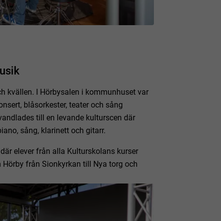
usik
ch kvällen. I Hörbysalen i kommunhuset var
konsert, blåsorkester, teater och sång
andlades till en levande kulturscen där
ano, sång, klarinett och gitarr.
är elever från alla Kulturskolans kurser
 Hörby från Sionkyrkan till Nya torg och