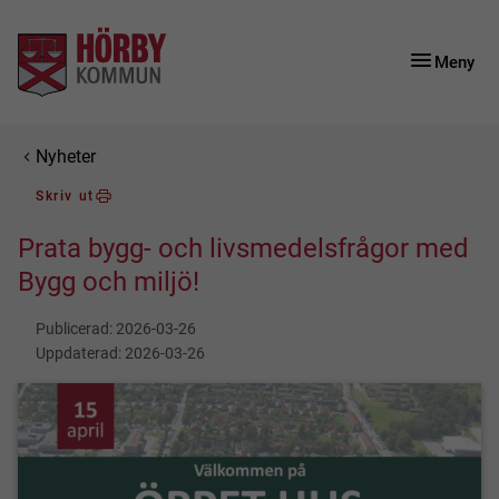
Gå till innehåll
Gå till huvudmeny
Meny
Du är här:
Nyheter
Skriv ut
Prata bygg- och livsmedelsfrågor med
Bygg och miljö!
Publicerad:
2026-03-26
Uppdaterad:
2026-03-26