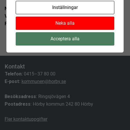
Inställningar
När?
15 april mellan klockan 15:00 – 17:30
Var?
Hörbysalen, kommunhuset
Neka alla
För vem?
Dig som privatperson och företagare
Acceptera alla
Kontakt
Telefon:
0415–37 80 00
E-post:
kommunen@horby.se
Besöksadress
: Ringsjövägen 4
Postadress
: Hörby kommun 242 80 Hörby
Fler kontaktuppgifter