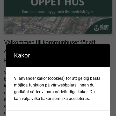
Välkommen till kommunhuset för att
diskutera bygg- och livsmedelsfrågor med
Kakor
kommunens bygg- och miljöavdelning.
Ska du bygga nytt där hemma och har frågor om
Vi använder kakor (cookies) för att ge dig bästa
bygglovsregler? Driver du verksamhet och undrar vad som
möjliga funktion på vår webbplats. Innan du
krävs för livsmedelstillstånd och serveringstillstånd? Ta
godkänt sätter vi bara nödvändiga kakor. Du
med dina frågor till kommunhuset och ställ dem till
kan välja vilka kakor som ska accepteras.
kommunens bygglovshandläggare, byggnadsinspektörer
och livsmedelsinspektörer den 15 april. Det bjuds på kaffe
och kaka!