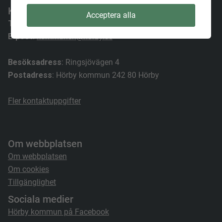
Kontakt
Acceptera alla
Telefon:
0415–37 80 00
E-post:
kommunen@horby.se
Besöksadress
: Ringsjövägen 4
Postadress
: Hörby kommun 242 80 Hörby
Fler kontaktuppgifter
Om webbplatsen
Om webbplatsen
Om cookies
Tillgänglighet
Sociala medier
Hörby kommun på Facebook