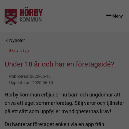
Gå till innehåll
Gå till huvudmeny
Meny
Du är här:
Nyheter
Skriv ut
Under 18 år och har en företagsidé?
Publicerad:
2020-06-10
Uppdaterad:
2020-06-10
Hörby kommun erbjuder nu barn och ungdomar att
driva ett eget sommarföretag. Sälj varor och tjänster
på ett sätt som uppfyller myndigheternas krav!
Du hanterar företaget enkelt via en app från