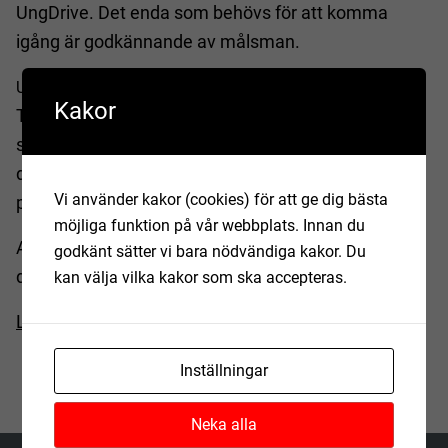
UngDrive. Det enda som behövs för att komma
igång är godkännande av målsman.
ngDrive är en ideell organisation som med stöd av
U
Kakor
Tillväxtverket, Almi, Vinnova och Skolverket har
skapat en företagsform för alla under 18 år, som
därmed kan sälja varor och tjänster till både
Vi använder kakor (cookies) för att ge dig bästa
privatpersoner och företag i sommar.
möjliga funktion på vår webbplats. Innan du
Appen och en tillhörande kunskapsbank, lanseras
godkänt sätter vi bara nödvändiga kakor. Du
den 12 juni 2020 – lagom till sommarlovet.
kan välja vilka kakor som ska accepteras.
Läs mer och anmäl dig hos UngDrive.
Inställningar
Neka alla