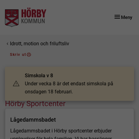
Gå till innehåll
Gå till huvudmeny
Gå till sidomeny
Meny
Du är här:
Idrott, motion och friluftsliv
Skriv ut
Simskola v 8
Under vecka 8 är det endast simskola på
onsdagen 18 februari.
Hörby Sportcenter
Lågedammsbadet
Lågedammsbadet i Hörby sportcenter erbjuder
upplevelser för hela familjen. Vi har bassänger