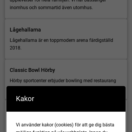
inomhus och sommartid även utomhus.
Lågehallarna
Lågehallarna är en toppmodern arena färdigställd
2018.
Classic Bowl Hörby
Hörby sportcenter erbjuder bowling med restaurang
och café.
Kakor
Friskis & Svettis
I anslutning till Lågedammsbadet finns friskvård och
Vi använder kakor (cookies) för att ge dig bästa
gym.