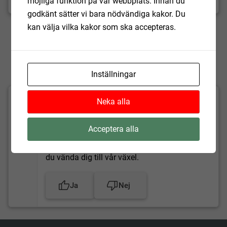
möjliga funktion på vår webbplats. Innan du
godkänt sätter vi bara nödvändiga kakor. Du
Uppdaterad:
2026-02-13
kan välja vilka kakor som ska accepteras.
Inställningar
Fick du hjälp av informationen på
Neka alla
sidan?
Acceptera alla
Vi läser allt och tar till oss synpunkter. Om du
vill komma i kontakt med Hörby kommun kan
du vända dig till vår växel.
Ja
Nej