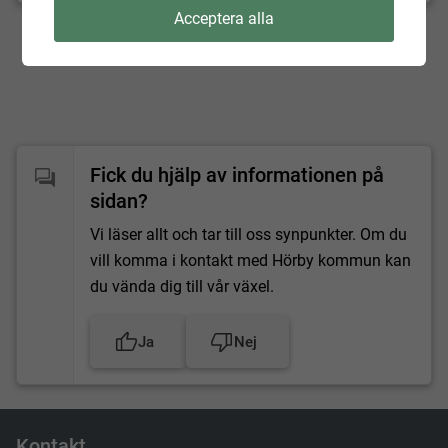
Uppdaterad:
2025-03-27
Acceptera alla
Fick du hjälp av informationen på
sidan?
Vi läser allt och tar till oss synpunkter. Om du
vill komma i kontakt med Hörby kommun kan
du vända dig till vår växel.
Ja
Nej
Kontakt