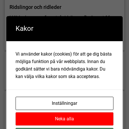
Ridslingor och ridleder
I Hörby kommun finns två ridslingor. De är runt 16
kilometer vardera och är lämpliga för både dagsturer
Kakor
och kortare turer. Det finns också en fyra mil lång rid-
och körled för dig som rider.
Vi använder kakor (cookies) för att ge dig bästa
Historisk vandring genom Hörby
möjliga funktion på vår webbplats. Innan du
godkänt sätter vi bara nödvändiga kakor. Du
Upplev Hörbys historia på ett nytt sätt genom vackra
kan välja vilka kakor som ska accepteras.
elskåp.
Naturkartan
Inställningar
En guide för dig som vill uppleva naturen längs med
Neka alla
Ringsjön och Rönne å.