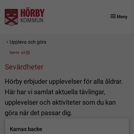
Gå till innehåll
Gå till huvudmeny
Gå till sidomeny
Meny
Du är här:
Uppleva och göra
Skriv ut
Sevärdheter
Hörby erbjuder upplevelser för alla åldrar.
Här har vi samlat aktuella tävlingar,
upplevelser och aktiviteter som du kan
göra när det passar dig.
Karnas backe