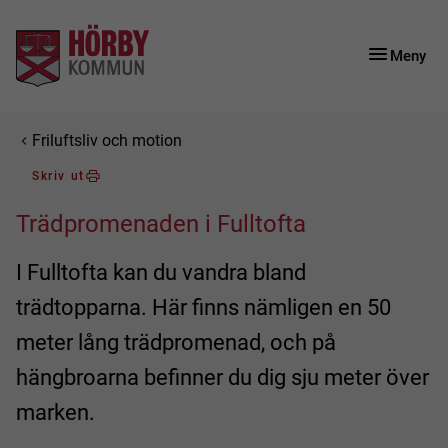
Gå till innehåll
Gå till huvudmeny
Gå till sidomeny
Meny
Du är här:
Friluftsliv och motion
Skriv ut
Trädpromenaden i Fulltofta
I Fulltofta kan du vandra bland
trädtopparna. Här finns nämligen en 50
meter lång trädpromenad, och på
hängbroarna befinner du dig sju meter över
marken.