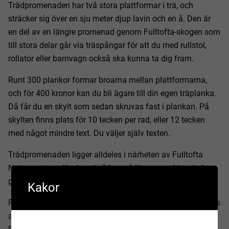
Trädpromenaden har två stora plattformar i trä, och
sträcker sig över en sju meter djup lavin och en å. Den är
en del av en längre promenad genom Fulltofta-skogen som
till stora delar går via träspångar för att du med rullstol,
rollator eller barnvagn också ska kunna ta dig fram.
Runt 300 plankor formar broarna mellan plattformarna,
och för 400 kronor kan du bli ägare till din egen träplanka.
Då får du en skylt som sedan skruvas fast i plankan. På
skylten finns plats för 10 tecken per rad, eller 12 tecken
med något mindre text. Du väljer själv texten.
Trädpromenaden ligger alldeles i närheten av Fulltofta
Naturcentrum där du också kan gå längs vandringsleder,
grilla och dricka kaffe.
Kakor
Fulltofta trädpromenad byggdes år 2012 och finansierades
av länsstyrelsen som satsade 1,2 miljoner kronor av sina