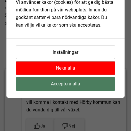
EU-medel på projektet. Hörby kommun var projektägare
Vi använder kakor (cookies) för att ge dig bästa
och bidrog med 650 000 kronor, medan
möjliga funktion på vår webbplats. Innan du
Sparbanksstiftelsen Färs och Frosta bidrog med samma
godkänt sätter vi bara nödvändiga kakor. Du
summa.
kan välja vilka kakor som ska accepteras.
Uppdaterad:
2022-05-13
Inställningar
Neka alla
Fick du hjälp av informationen på
Acceptera alla
sidan?
Vi läser allt och tar till oss synpunkter. Om du
vill komma i kontakt med Hörby kommun kan
du vända dig till vår växel.
Ja
Nej