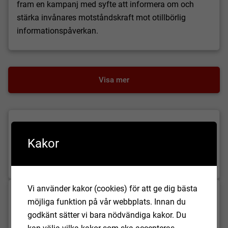
fram en kampanj med syfte att informera om och
stärka invånares motståndskraft mot otillbörlig
informationspåverkan.
Visa mer
Företagslots
Kakor
Hörby kommun vill hjälpa ditt företag att hitta vägar
att utvecklas.
Vi använder kakor (cookies) för att ge dig bästa
Upphandling och inköp
möjliga funktion på vår webbplats. Innan du
godkänt sätter vi bara nödvändiga kakor. Du
Kommunens inköps- och upphandlingsverksamhet