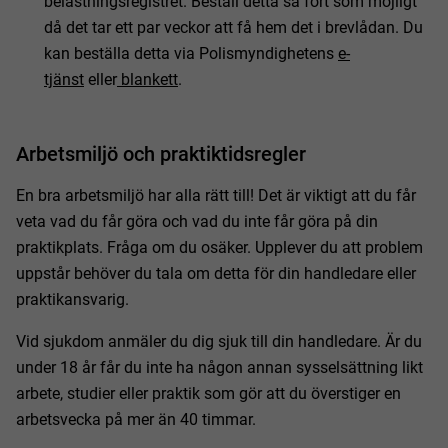
belastningsregistret. Beställ detta så fort som möjligt
då det tar ett par veckor att få hem det i brevlådan. Du
kan beställa detta via Polismyndighetens
e-
tjänst
eller
blankett
.
Arbetsmiljö och praktiktidsregler
En bra arbetsmiljö har alla rätt till! Det är viktigt att du får
veta vad du får göra och vad du inte får göra på din
praktikplats. Fråga om du osäker. Upplever du att problem
uppstår behöver du tala om detta för din handledare eller
praktikansvarig.
Vid sjukdom anmäler du dig sjuk till din handledare. Är du
under 18 år får du inte ha någon annan sysselsättning likt
arbete, studier eller praktik som gör att du överstiger en
arbetsvecka på mer än 40 timmar.