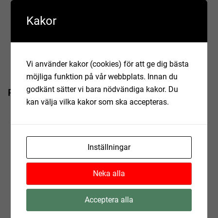
arbete i kassan, simskoleassistent och städning. OBS!
Du behöver vara simkunnig.
Kakor
Kulturskolans Sommarensemble
– För dig som
sjunger eller spelar ett instrument och som gillar att
spela tillsammans och framträda i grupp.
Vi använder kakor (cookies) för att ge dig bästa
möjliga funktion på vår webbplats. Innan du
godkänt sätter vi bara nödvändiga kakor. Du
Praktikperioder
kan välja vilka kakor som ska accepteras.
Vecka 26-28
Vecka 29-31
Vecka 25-27 (enbart Hörby Sportcenter och Hörby
Inställningar
Marknad)
Neka alla
Vecka 28-30 (enbart Hörby Sportcenter)
Vecka 31-33 (enbart Hörby Sportcenter)
Acceptera alla