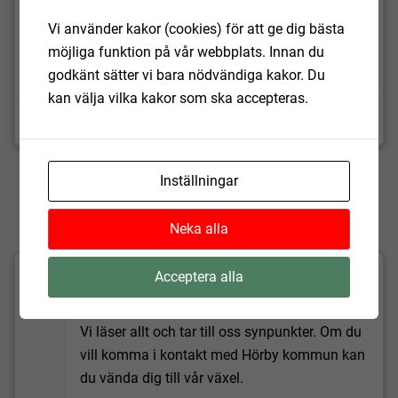
Adress
Vi använder kakor (cookies) för att ge dig bästa
möjliga funktion på vår webbplats. Innan du
Öppettider
godkänt sätter vi bara nödvändiga kakor. Du
kan välja vilka kakor som ska accepteras.
Epost
Inställningar
Neka alla
Fick du hjälp av informationen på
Acceptera alla
sidan?
Vi läser allt och tar till oss synpunkter. Om du
vill komma i kontakt med Hörby kommun kan
du vända dig till vår växel.