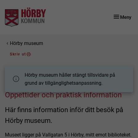
Gå till innehåll
Gå till huvudmeny
Gå till sidomeny
Meny
Du är här:
Hörby museum
Skriv ut
Hörby museum håller stängt tillsvidare på
grund av tillgänglighetsanpassning.
Öppettider och praktisk information
Här finns information inför ditt besök på
Hörby museum.
Museet ligger på Vallgatan 5 i Hörby, mitt emot biblioteket.