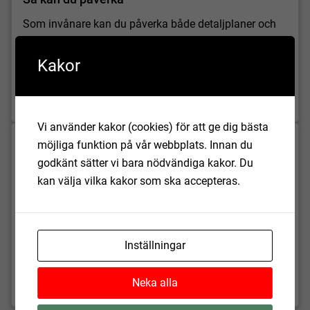
Som invånare kan du påverka både detaljplaner och
översiktsplaner. När en detaljplan utformas sker alltid
samråd och granskningar med invånarna. Även när
Kakor
det tas fram nya översiktsplaner finns tillfällen att
lämna synpunkter.
Vi använder kakor (cookies) för att ge dig bästa
möjliga funktion på vår webbplats. Innan du
Planeringsstrategi
godkänt sätter vi bara nödvändiga kakor. Du
Översiktsplanen är ett strategiskt politiskt dokument
kan välja vilka kakor som ska accepteras.
som ska spegla den rådande politiska majoritetens
uppfattning om byggande, mark- och
vattenanvändning och hushållning med naturresurser.
Planeringsstrategin bidrar till en översiktsplanering
Inställningar
som bedrivs kontinuerligt och på så vis kan
förändrade förutsättningar fångas.
Neka alla