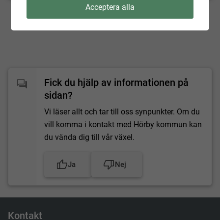
Uppdaterad:
2023-10-04
Acceptera alla
Fick du hjälp av informationen på
sidan?
Vi läser allt och tar till oss synpunkter. Om du
vill komma i kontakt med Hörby kommun kan
du vända dig till vår växel.
Ja
Nej
Kontakt