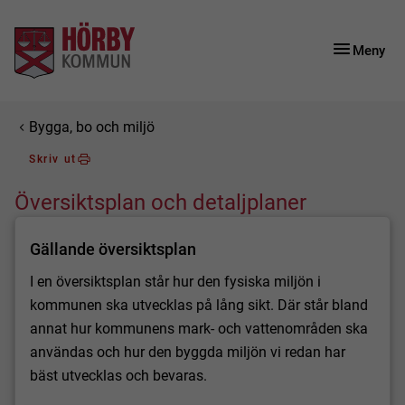
Gå till innehåll
Gå till huvudmeny
Gå till sidomeny
Meny
Du är här:
Bygga, bo och miljö
Skriv ut
Översiktsplan och detaljplaner
Gällande översiktsplan
I en översiktsplan står hur den fysiska miljön i
kommunen ska utvecklas på lång sikt. Där står bland
annat hur kommunens mark- och vattenområden ska
användas och hur den byggda miljön vi redan har
bäst utvecklas och bevaras.