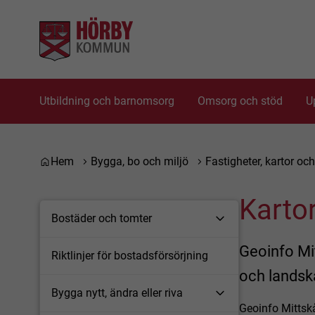
Gå till innehåll
Gå till huvudmeny
Gå till sidomeny
Utbildning och barnomsorg
Omsorg och stöd
U
Du är här:
Hem
Bygga, bo och miljö
Fastigheter, kartor o
Karto
Bostäder och tomter
Geoinfo Mi
Riktlinjer för bostadsförsörjning
och landsk
Bygga nytt, ändra eller riva
Geoinfo Mittsk