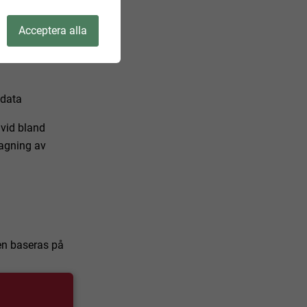
Acceptera alla
 data
 vid bland
tagning av
ten baseras på