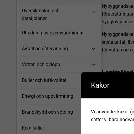
Nybyggnadskart
Översiktsplan och
förutsättningar
detaljplaner
bygglovsansök
Utredning av översvämningar
Nybyggnadskart
enstaka fall ä
Avfall och återvinning
för vatten och
Vatten och avlopp
Lantmäteri
Buller och luftkvalitet
Kakor
I samtliga kart
Lantmäteriets 
Energi och uppvärmning
fastighetskarta
beslut i lantmä
Vi använder kakor (c
Brandskydd och sotning
sätter vi bara nödvä
Kemikalier
Ortofoto