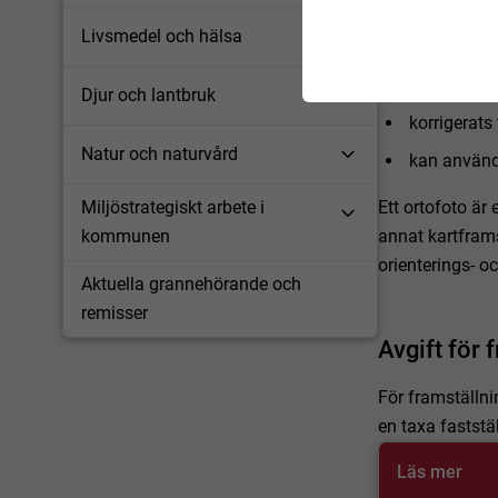
Livsmedel och hälsa
Ett ortofoto är 
är fotograf
Djur och lantbruk
korrigerats 
Natur och naturvård
kan använd
Ett ortofoto ä
Miljöstrategiskt arbete i
annat kartframs
kommunen
orienterings- o
Aktuella grannehörande och
remisser
Avgift för 
För framställni
en taxa fastst
Läs mer