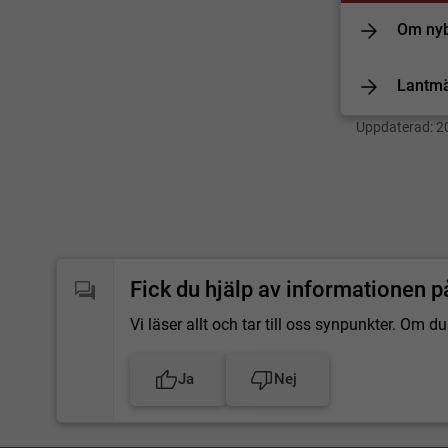
Om nyb
Lantmä
Uppdaterad:
2
Fick du hjälp av informationen p
Vi läser allt och tar till oss synpunkter. Om
Ja
Nej