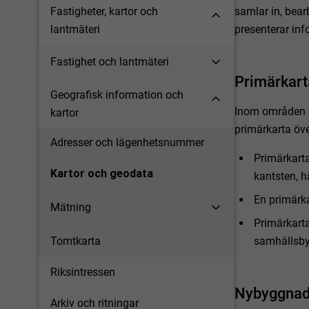
samlar in, bear
Fastigheter, kartor och
presenterar inf
lantmäteri
Fastighet och lantmäteri
Primärkart
Geografisk information och
Inom områden m
kartor
primärkarta öv
Adresser och lägenhetsnummer
Primärkarta
Kartor och geodata
kantsten, h
En primärka
Mätning
Primärkart
samhällsby
Tomtkarta
Riksintressen
Nybyggnad
Arkiv och ritningar