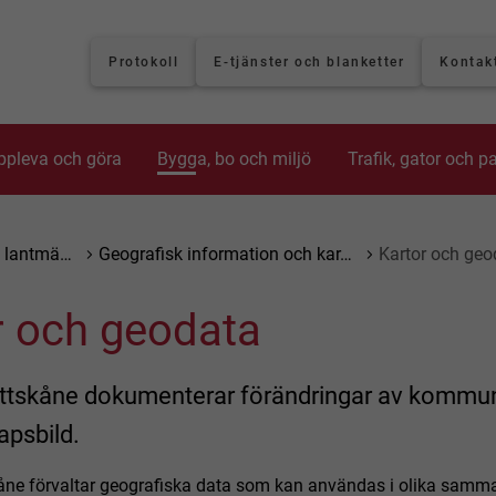
Protokoll
E-tjänster och blanketter
Kontak
ppleva och göra
Bygga, bo och miljö
Trafik, gator och p
ch lantmä…
Geografisk information och kar…
Kartor och geo
r och geodata
ttskåne dokumenterar förändringar av kommu
apsbild.
åne förvaltar geografiska data som kan användas i olika samm