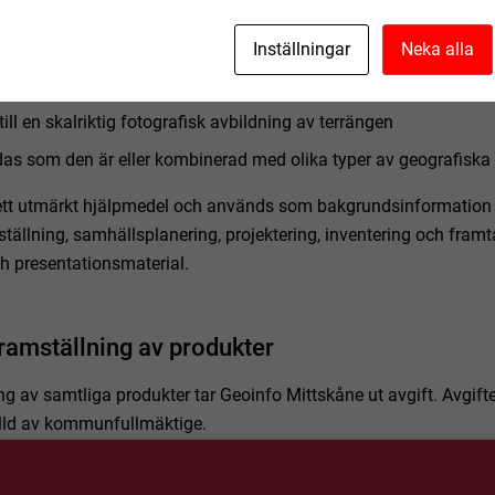
en flygbild som:
Inställningar
Neka alla
erad rakt uppifrån
till en skalriktig fotografisk avbildning av terrängen
as som den är eller kombinerad med olika typer av geografiska
r ett utmärkt hjälpmedel och används som bakgrundsinformation
tällning, samhällsplanering, projektering, inventering och fram
ch presentationsmaterial.
framställning av produkter
ng av samtliga produkter tar Geoinfo Mittskåne ut avgift. Avgif
älld av kommunfullmäktige.