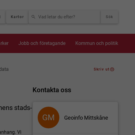
VAD LETAR DU EFTER?
t
Kartor
Sök
arker
Jobb och företagande
Kommun och politik
data
Skriv ut
Kontakta oss
nens stads-
GM
Geoinfo Mittskåne
anhang. Vi