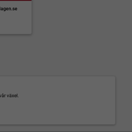
dagen.se
vår växel.