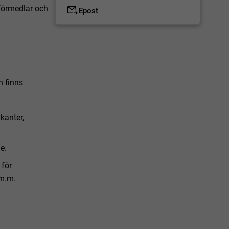
 förmedlar och
Epost
n finns
kanter,
e.
 för
 m.m.