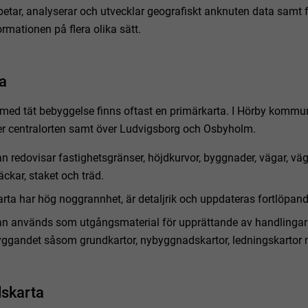
betar, analyserar och utvecklar geografiskt anknuten data samt
ormationen på flera olika sätt.
a
ed tät bebyggelse finns oftast en primärkarta. I Hörby kommu
er centralorten samt över Ludvigsborg och Osbyholm.
n redovisar fastighetsgränser, höjdkurvor, byggnader, vägar, väg
äckar, staket och träd.
rta har hög noggrannhet, är detaljrik och uppdateras fortlöpand
an används som utgångsmaterial för upprättande av handlingar
ggandet såsom grundkartor, nybyggnadskartor, ledningskartor
skarta