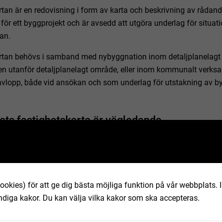
an är en redovisning i form av karta och beskrivning av rådan
 för ett byggprojekt och är avsedd att utgöra underlag för situati
an.
an behövs i samband med nybyggnation inom detaljplanelagt 
ven utanför detaljplanelagt område, eller inom kommunalt ver
 avlopp, både vid ansökan och som underlag för utstakning av b
ets fastighetskarta är vägledande
produkter där fastighetsgränserna är redovisade är gränserna h
fastighetskarta
. Redovisning av fastighetsgränserna i Lantmäter
 är vägledande och har därmed ingen rättsverkan. Jämför därför
terihandlingar.
ookies) för att ge dig bästa möjliga funktion på vår webbplats.
ndiga kakor. Du kan välja vilka kakor som ska accepteras.