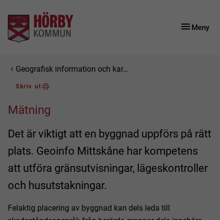
Gå till innehåll
Gå till huvudmeny
Gå till sidomeny
Meny
Du är här:
Geografisk information och kar…
Skriv ut
Mätning
Det är viktigt att en byggnad uppförs på rätt
plats. Geoinfo Mittskåne har kompetens
att utföra gränsutvisningar, lägeskontroller
och husutstakningar.
Felaktig placering av byggnad kan dels leda till