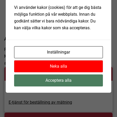
namn och datum för utsättningen. Koordinatfilen ska
Vi använder kakor (cookies) för att ge dig bästa
innehålla koordinater på inmätta spik eller inmätt
möjliga funktion på vår webbplats. Innan du
färdig grund.
godkänt sätter vi bara nödvändiga kakor. Du
kan välja vilka kakor som ska accepteras.
Avgifter
För framställning av samtliga produkter tar Geoinfo
Inställningar
Mittskåne ut avgift. Avgiften baseras på en
taxa
fastställd
av kommunfullmäktige.
Neka alla
Ansökan och E-tjänster
Acceptera alla
Ansökan om behörighet utstakning
E-tjänst för beställning av mätning