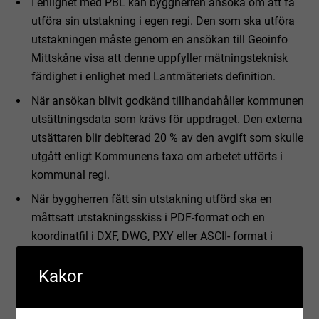
I enlighet med PBL kan byggherren ansöka om att få
utföra sin utstakning i egen regi. Den som ska utföra
utstakningen måste genom en ansökan till Geoinfo
Mittskåne visa att denne uppfyller mätningsteknisk
färdighet i enlighet med Lantmäteriets definition.
När ansökan blivit godkänd tillhandahåller kommunen
utsättningsdata som krävs för uppdraget. Den externa
utsättaren blir debiterad 20 % av den avgift som skulle
utgått enligt Kommunens taxa om arbetet utförts i
kommunal regi.
När byggherren fått sin utstakning utförd ska en
måttsatt utstakningsskiss i PDF-format och en
koordinatfil i DXF, DWG, PXY eller ASCII- format i
SWEREF 99 13 30 och RH 2000 lämnas in.
Kakor
Utstakningsskissen ska innehålla mått på byggnaden
och mått till gränser och utsatt höjd (profilhöjd och
sockelhöjd) samt fastighetsbeteckning, utsättarens