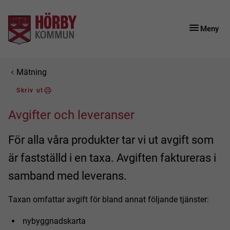
Gå till innehåll
Gå till huvudmeny
Gå till sidomeny
Meny
Du är här:
Mätning
Skriv ut
Avgifter och leveranser
För alla våra produkter tar vi ut avgift som
är fastställd i en taxa. Avgiften faktureras i
samband med leverans.
Taxan omfattar avgift för bland annat följande tjänster:
nybyggnadskarta