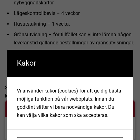
nybyggnadskartor.
Lägeskontrollbevis – 4 veckor.
Husutstakning – 1 vecka.
Gränsutvisning – för tillfället kan vi inte lämna någon
leveranstid gällande beställningar av gränsutvisningar.
Adress – 1 vecka.
Kakor
Lägenhetsnummer – 1 vecka.
Övriga produkter – enligt överenskommelse.
Semestertider, storhelger och ofullständiga beställningar
Vi använder kakor (cookies) för att ge dig bästa
kan leda till förlängda leveranstider.
möjliga funktion på vår webbplats. Innan du
godkänt sätter vi bara nödvändiga kakor. Du
Dokument
kan välja vilka kakor som ska accepteras.
Taxa för Geoinfo Mittskåne, Hörby 15 mars
2025 (pdf, 176.32 KB)