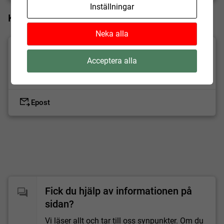
Uppdaterad:
2024-09-10
Inställningar
Kontakta oss
Neka alla
GM
Acceptera alla
Geoinfo Mittskåne
Epost
Fick du hjälp av informationen på
sidan?
Vi läser allt och tar till oss synpunkter. Om du