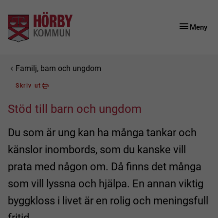
Gå till innehåll
Gå till huvudmeny
Gå till sidomeny
Meny
Du är här:
Familj, barn och ungdom
Skriv ut
Stöd till barn och ungdom
Du som är ung kan ha många tankar och
känslor inombords, som du kanske vill
prata med någon om. Då finns det många
som vill lyssna och hjälpa. En annan viktig
byggkloss i livet är en rolig och meningsfull
fritid.