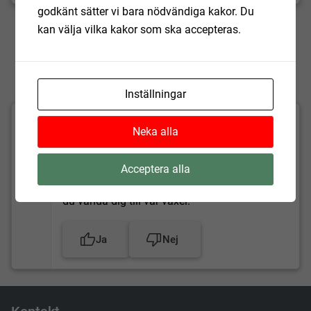
godkänt sätter vi bara nödvändiga kakor. Du
Uppdaterad:
2022-05-19
kan välja vilka kakor som ska accepteras.
Inställningar
Fick du hjälp av informationen på
Neka alla
sidan?
Vi läser allt och tar till oss synpunkter. Om du
Acceptera alla
vill komma i kontakt med Hörby kommun kan
du vända dig till vår växel.
Ja
Nej