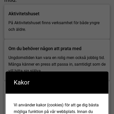
Aktivitetshuset
På Aktivitetshuset finns verksamhet för både yngre
och äldre.
Om du behöver någon att prata med
Ungdomstiden kan vara en rolig men också jobbig tid.
Många känner en press att passa in, samtidigt som de
vill hitta sig själva.
Kakor
Kulturskolan
Kulturskolan har kurser både för dig som nybörjare
Vi använder kakor (cookies) för att ge dig bästa
och för dig som redan kommit en bit i ditt ämne.
möjliga funktion på vår webbplats. Innan du