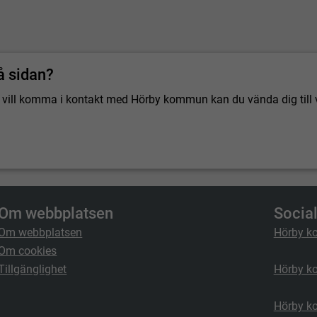
å sidan?
 du vill komma i kontakt med Hörby kommun kan du vända dig till 
Om webbplatsen
Socia
Om webbplatsen
Hörby k
Om cookies
Tillgänglighet
Hörby k
Hörby k