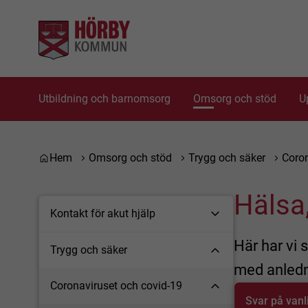
Gå till innehåll
Gå till huvudmeny
Gå till sidomeny
Utbildning och barnomsorg
Omsorg och stöd
U
Du är här:
Hem
Omsorg och stöd
Trygg och säker
Coron
Hälsa
Kontakt för akut hjälp
Här har vi
Trygg och säker
med anledn
Coronaviruset och covid-19
Svar på vanl