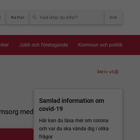
VAD LETAR DU EFTER?
t
Kartor
Sök
arker
Jobb och företagande
Kommun och politik
Skriv ut
Samlad information om
covid-19
 omsorg med
Här kan du läsa mer om corona
och var du ska vända dig i olika
frågor.