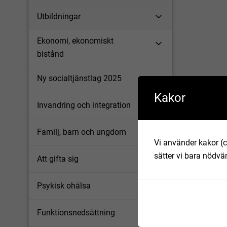
Utbildningar
Ekonomi, ekonomiskt
bistånd
Ny socialtjänstlag 2025
Kakor
Invandring och integration
Familj, barn och ungdom
Vi använder kakor (c
sätter vi bara nödvä
Att gifta sig
Psykisk ohälsa
Funktionsnedsättning