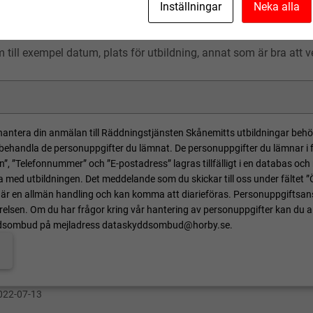
Inställningar
Neka alla
till exempel datum, plats för utbildning, annat som är bra att 
hantera din anmälan till Räddningstjänsten Skånemitts utbildningar behö
 behandla de personuppgifter du lämnat. De personuppgifter du lämnar i f
”, ”Telefonnummer” och ”E-postadress” lagras tillfälligt i en databas och
ra med utbildningen. Det meddelande som du skickar till oss under fältet ”
är en allmän handling och kan komma att diarieföras. Personuppgiftsa
lsen. Om du har frågor kring vår hantering av personuppgifter kan du al
ddsombud på mejladress dataskyddsombud@horby.se.
022-07-13