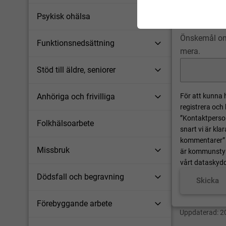
Psykisk ohälsa
KOMMENTAR
Önskemål om 
Funktionsnedsättning
mera.
Stöd till äldre, seniorer
För att kunna 
Anhöriga och frivilliga
registrera och
”Kontaktperson
Folkhälsoarbete
snart vi är kla
kommentarer” 
Missbruk
är kommunstyre
vårt datasky
Dödsfall och begravning
Skicka
Förebyggande arbete
Uppdaterad:
2