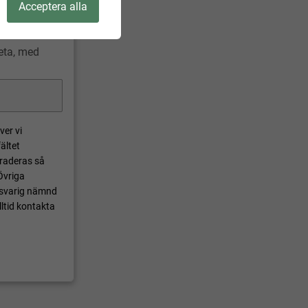
Acceptera alla
veta, med
ver vi
ältet
 raderas så
Övriga
nsvarig nämnd
ltid kontakta