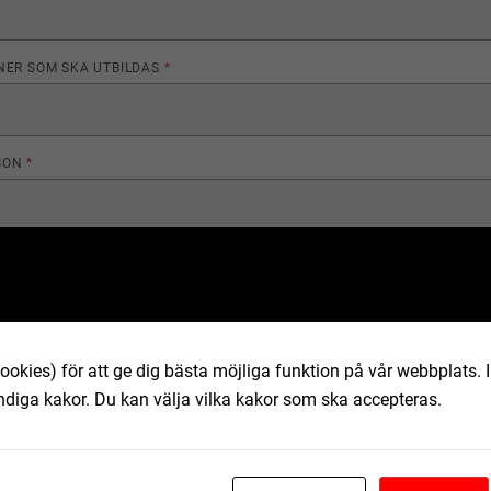
NER SOM SKA UTBILDAS
*
SON
*
ETAG ELLER ORGANISATION
*
MER
*
ookies) för att ge dig bästa möjliga funktion på vår webbplats.
ndiga kakor. Du kan välja vilka kakor som ska accepteras.
S
*