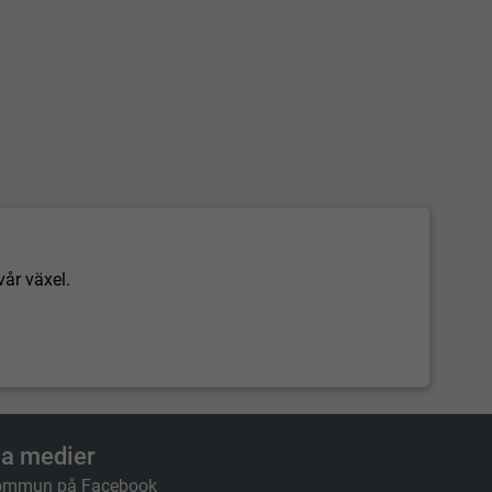
vår växel.
la medier
ommun på Facebook