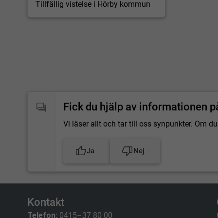
Tillfällig vistelse i Hörby kommun
Fick du hjälp av informationen p
Vi läser allt och tar till oss synpunkter. Om
Ja
Nej
Kontakt
Telefon:
0415–37 80 00