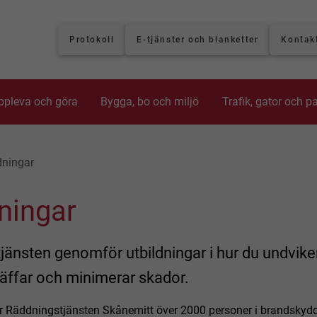
Protokoll
E-tjänster och blanketter
Kontak
ppleva och göra
Bygga, bo och miljö
Trafik, gator och p
dningar
ningar
änsten genomför utbildningar i hur du undviker
räffar och minimerar skador.
dar Räddningstjänsten Skånemitt över 2000 personer i brandskydd