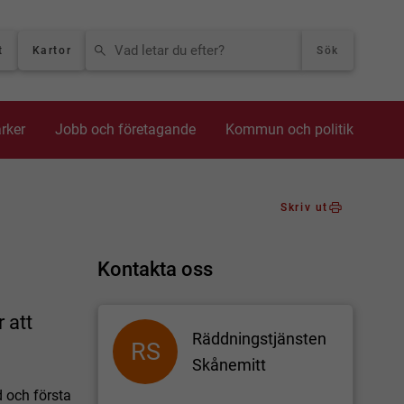
VAD LETAR DU EFTER?
t
Kartor
Sök
arker
Jobb och företagande
Kommun och politik
Skriv ut
Kontakta oss
 att
Räddningstjänsten
RS
Skånemitt
 och första