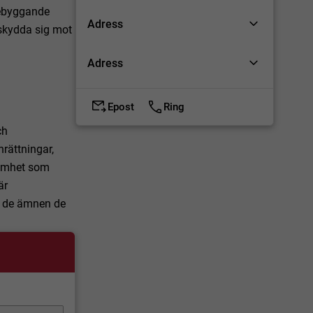
rebyggande
Adress
skydda sig mot
Adress
Epost
Ring
ch
rättningar,
samhet som
är
i de ämnen de