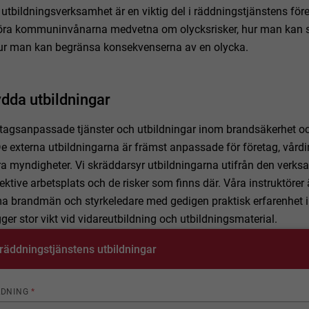
 utbildningsverksamhet är en viktig del i räddningstjänstens fö
l göra kommuninvånarna medvetna om olycksrisker, hur man kan 
ur man kan begränsa konsekvenserna av en olycka.
dda utbildningar
retagsanpassade tjänster och utbildningar inom brandsäkerhet o
e externa utbildningarna är främst anpassade för företag, vårdin
ra myndigheter. Vi skräddarsyr utbildningarna utifrån den verk
ektive arbetsplats och de risker som finns där. Våra instruktörer 
 brandmän och styrkeledare med gedigen praktisk erfarenhet 
ägger stor vikt vid vidareutbildning och utbildningsmaterial.
 räddningstjänstens utbildningar
LDNING
*