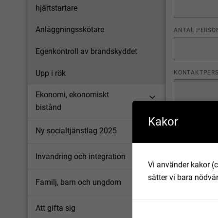
hjärtstartare
Anläggningsskötare
ANTAL PERSO
Egenkontroll av brandskyddet
Upp i rök
KONTAKTPER
Ekonomi, ekonomiskt
bistånd
NAMN PÅ FÖR
Kakor
Ny socialtjänstlag 2025
Invandring och integration
TELEFONNUM
Vi använder kakor (c
sätter vi bara nödvä
Familj, barn och ungdom
E-POSTADRES
Att gifta sig