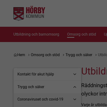
Gå till innehåll
Gå till huvudmeny
Gå till sidomeny
Utbildning och barnomsorg
Omsorg och stöd
U
Du är här:
Hem
Omsorg och stöd
Trygg och säker
Utbil
Utbild
Kontakt för akut hjälp
Räddningstj
Trygg och säker
olyckor int
Coronaviruset och covid-19
Varje år utbil