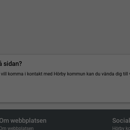
å sidan?
 du vill komma i kontakt med Hörby kommun kan du vända dig till 
Om webbplatsen
Socia
Om webbplatsen
Hörby k