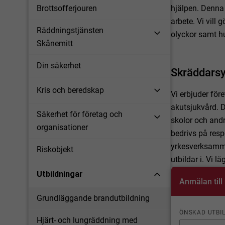
hjälpen. Denna
Brottsofferjouren
arbete. Vi vil
Räddningstjänsten
olyckor samt h
Skånemitt
Din säkerhet
Skräddarsy
Kris och beredskap
Vi erbjuder fö
akutsjukvård. D
Säkerhet för företag och
skolor och and
organisationer
bedrivs på resp
yrkesverksamma
Riskobjekt
utbildar i. Vi l
Utbildningar
Anmälan till
Grundläggande brandutbildning
ÖNSKAD UTBI
Hjärt- och lungräddning med