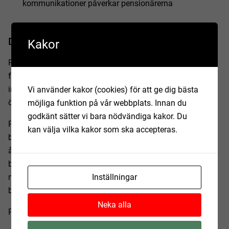
kommunikationer påverkar pensionärerna
Delaktiga när det tas beslut
Kakor
Pensionärsrådet tar upp frågor som berör både
förtidspensionärer och ålderspensionärer, men rådet tar
inte upp enskilda personers ärenden utan jobbar med mer
Vi använder kakor (cookies) för att ge dig bästa
övergripande frågor.
möjliga funktion på vår webbplats. Innan du
godkänt sätter vi bara nödvändiga kakor. Du
Rådet tar inte egna beslut, men är delaktigt när det tas
kan välja vilka kakor som ska accepteras.
beslut som berör pensionärerna i Hörby. Det innebär att
åsikter som pensionärsrådet lämnar in ska tas med i
beräkningen i de olika nämnderna, och att de olika
nämnderna kan fråga om rådets åsikt när det ska tas
Inställningar
beslut som berör pensionärer.
Neka alla
Pensionärsrådet har möte minst fyra gånger om året.
Uppdaterad:
2022-05-12