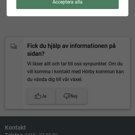
Acceptera alla
Fick du hjälp av informationen på
sidan?
Vi läser allt och tar till oss synpunkter. Om du
vill komma i kontakt med Hörby kommun kan
du vända dig till vår växel.
Ja
Nej
Kontakt