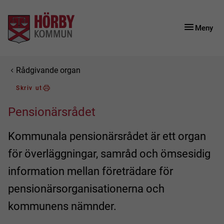
Gå till innehåll
Gå till huvudmeny
Gå till sidomeny
Meny
Du är här:
Rådgivande organ
Skriv ut
Pensionärsrådet
Kommunala pensionärsrådet är ett organ
för överläggningar, samråd och ömsesidig
information mellan företrädare för
pensionärsorganisationerna och
kommunens nämnder.