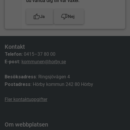
du vända dig till vår växel.
Ja
Nej
Kontakt
Telefon:
0415–37 80 00
E-post:
kommunen@horby.se
Besöksadress
: Ringsjövägen 4
Postadress
: Hörby kommun 242 80 Hörby
Fler kontaktuppgifter
Om webbplatsen