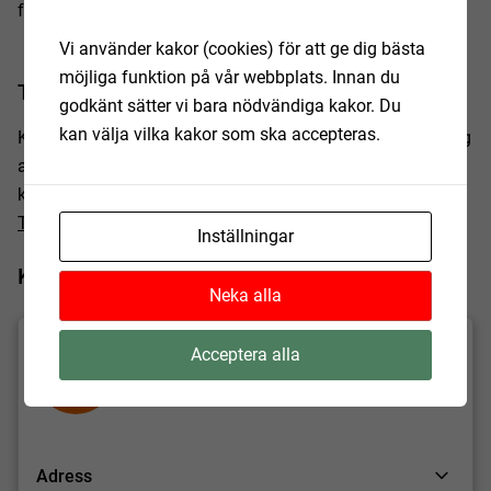
föreskrifterna och kraven.
Vi använder kakor (cookies) för att ge dig bästa
möjliga funktion på vår webbplats. Innan du
Tillsynsavgift
godkänt sätter vi bara nödvändiga kakor. Du
kan välja vilka kakor som ska accepteras.
Kommunen tar ut en avgift för tillsynsbesök vid försäljning
av receptfria läkemedel, enligt taxa beslutad av
kommunfullmäktige. Gällande taxor hittar du på sidan
Taxor och avgifter
.
Inställningar
Uppdaterad:
2024-04-05
Kontakta oss
Neka alla
Acceptera alla
B
Bygg och miljö
Adress