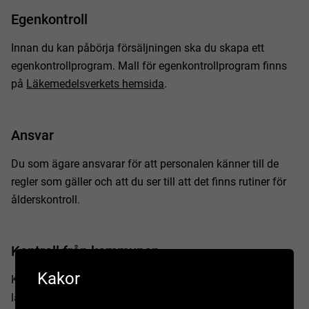
Egenkontroll
Innan du kan påbörja försäljningen ska du skapa ett
egenkontrollprogram. Mall för egenkontrollprogram finns
på
Läkemedelsverkets hemsida
.
Ansvar
Du som ägare ansvarar för att personalen känner till de
regler som gäller och att du ser till att det finns rutiner för
ålderskontroll.
Kontroll från kommunen
Kakor
Kommunen kontrollerar försäljningen av receptfria
läkemedel. Vi kontrollerar då att du följer lagarna,