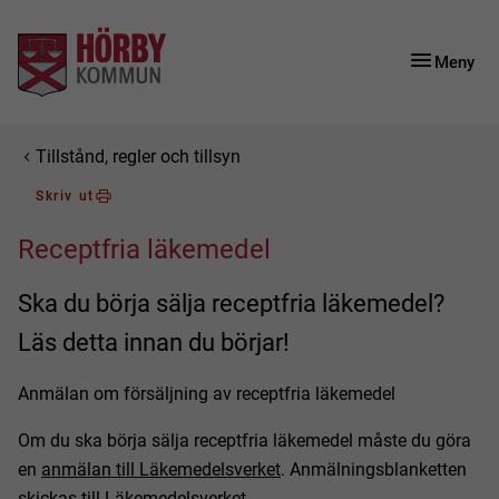
Gå till innehåll
Gå till huvudmeny
Gå till sidomeny
Meny
Du är här:
Tillstånd, regler och tillsyn
Skriv ut
Receptfria läkemedel
Ska du börja sälja receptfria läkemedel?
Läs detta innan du börjar!
Anmälan om försäljning av receptfria läkemedel
Om du ska börja sälja receptfria läkemedel måste du göra
en
anmälan till Läkemedelsverket
. Anmälningsblanketten
skickas till Läkemedelsverket.