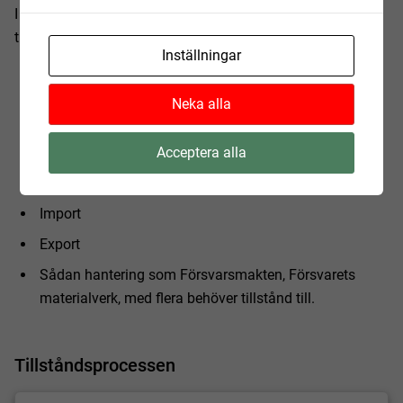
I de fall hanteringen utgörs av nedan punkter, är MCF
tillståndsmyndighet.
Inställningar
Tillverkning, bearbetning, behandling, destruktion,
underhåll och återvinning.
Neka alla
Annan hantering som sker i anslutning till sådan
hantering som nämns i ovan punkt.
Acceptera alla
Gränsöverskridande överföring
Import
Export
Sådan hantering som Försvarsmakten, Försvarets
materialverk, med flera behöver tillstånd till.
Tillståndsprocessen