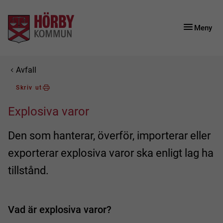
Gå till innehåll
Gå till huvudmeny
Gå till sidomeny
Meny
Du är här:
Avfall
Skriv ut
Explosiva varor
Den som hanterar, överför, importerar eller
exporterar explosiva varor ska enligt lag ha
tillstånd.
Vad är explosiva varor?