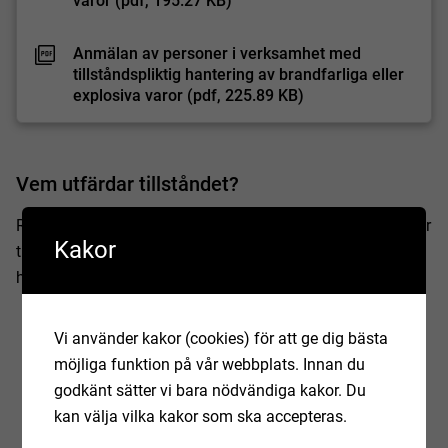
varor (pdf, 195.27 KB)
Anmälan av personer i verksamhet med
tillståndspliktig hantering av brandfarliga eller
explosiva varor (pdf, 225.89 KB)
Vem utfärdar tillståndet?
Räddningstjänsten Skånemitt utfärdar tillståndet och utgör
Kakor
tillsynsmyndighet inom kommunerna Höör och Hörby vid
hantering som omfattas av:
Användning
Vi använder kakor (cookies) för att ge dig bästa
Förvaring
möjliga funktion på vår webbplats. Innan du
Handel och överlåtelse
godkänt sätter vi bara nödvändiga kakor. Du
kan välja vilka kakor som ska accepteras.
Överföring av explosiva varor inom Sverige