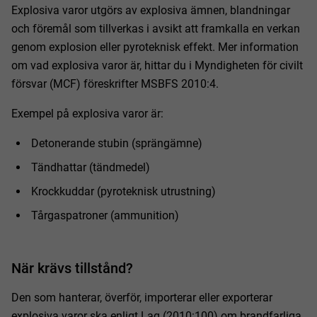
Explosiva varor utgörs av explosiva ämnen, blandningar
och föremål som tillverkas i avsikt att framkalla en verkan
genom explosion eller pyroteknisk effekt. Mer information
om vad explosiva varor är, hittar du i Myndigheten för civilt
försvar (MCF) föreskrifter MSBFS 2010:4.
Exempel på explosiva varor är:
Detonerande stubin (sprängämne)
Tändhattar (tändmedel)
Krockkuddar (pyroteknisk utrustning)
Tårgaspatroner (ammunition)
När krävs tillstånd?
Den som hanterar, överför, importerar eller exporterar
explosiva varor ska enligt Lag (2010:100) om brandfarliga